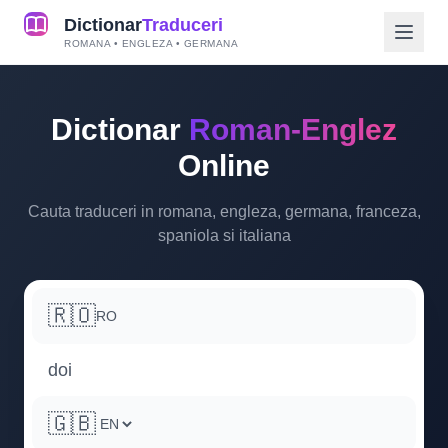
Dictionar
Traduceri
ROMANA • ENGLEZA • GERMANA
Dictionar
Roman-Englez
Online
Cauta traduceri in romana, engleza, germana, franceza,
spaniola si italiana
🇷🇴
RO
🇬🇧