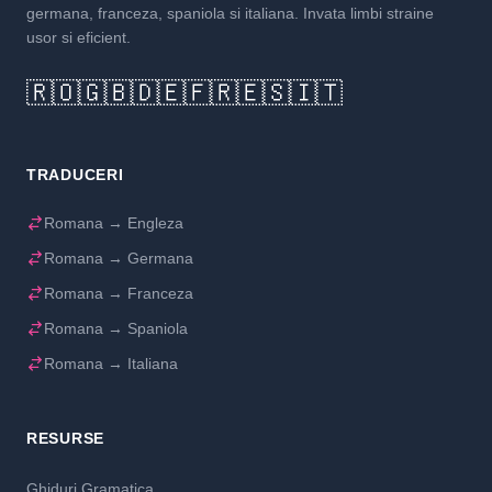
germana, franceza, spaniola si italiana. Invata limbi straine
usor si eficient.
🇷🇴
🇬🇧
🇩🇪
🇫🇷
🇪🇸
🇮🇹
TRADUCERI
Romana → Engleza
Romana → Germana
Romana → Franceza
Romana → Spaniola
Romana → Italiana
RESURSE
Ghiduri Gramatica