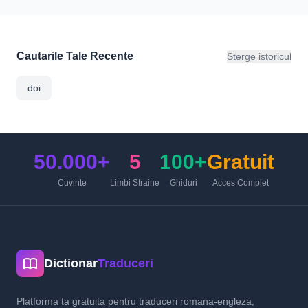
Cautarile Tale Recente
Sterge istoricul
doi
50.000+
5
100+
Gratuit
Cuvinte
Limbi Straine
Ghiduri
Acces Complet
Dictionar
Traduceri
Platforma ta gratuita pentru traduceri romana-engleza,