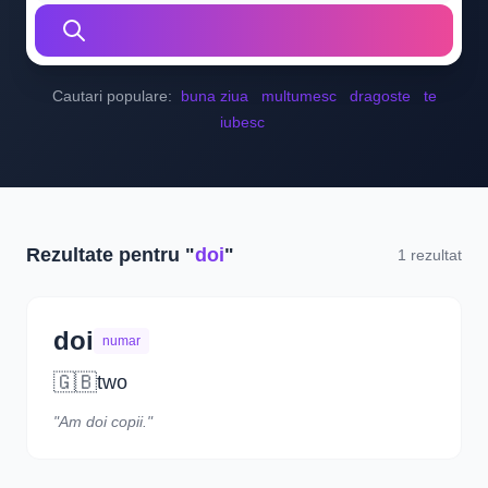
Cautari populare:
buna ziua
multumesc
dragoste
te
iubesc
Rezultate pentru "
doi
"
1 rezultat
doi
numar
🇬🇧
two
"Am doi copii."