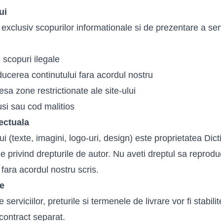
ui
 exclusiv scopurilor informationale si de prezentare a ser
n scopuri ilegale
ucerea continutului fara acordul nostru
sa zone restrictionate ale site-ului
si sau cod malitios
lectuala
lui (texte, imagini, logo-uri, design) este proprietatea Dic
le privind drepturile de autor. Nu aveti dreptul sa reproduc
 fara acordul nostru scris.
re
e serviciilor, preturile si termenele de livrare vor fi stabili
 contract separat.