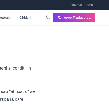
50.000+ cuvinte
cabular
Ghiduri
Incepe Traducerea
eni si conditii in
" sau "al nostru" se
persoana care