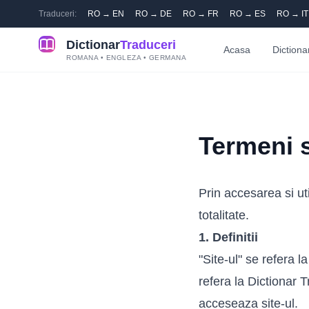
Traduceri:
RO → EN
RO → DE
RO → FR
RO → ES
RO → IT
Dictionar
Traduceri
Acasa
Dictiona
ROMANA • ENGLEZA • GERMANA
Termeni s
Prin accesarea si uti
totalitate.
1. Definitii
"Site-ul" se refera l
refera la Dictionar 
acceseaza site-ul.