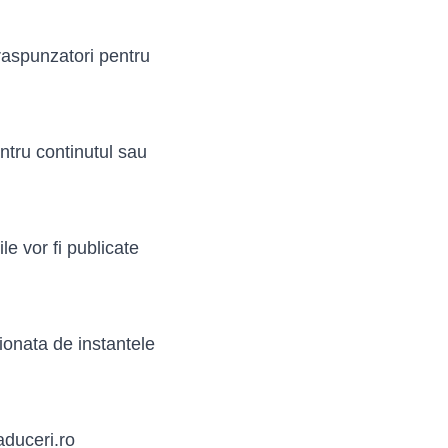
 raspunzatori pentru
entru continutul sau
e vor fi publicate
ionata de instantele
aduceri.ro