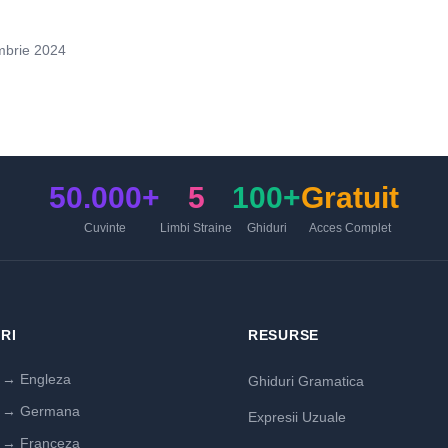
mbrie 2024
50.000+
5
100+
Gratuit
Cuvinte
Limbi Straine
Ghiduri
Acces Complet
RI
RESURSE
→ Engleza
Ghiduri Gramatica
 → Germana
Expresii Uzuale
→ Franceza