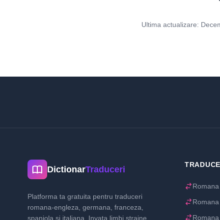
Ultima actualizare: Dece
TRADUCE
Dictionar
Traduceri
Romana 
Platforma ta gratuita pentru traduceri
Romana
romana-engleza, germana, franceza,
Romana 
spaniola si italiana. Invata limbi straine