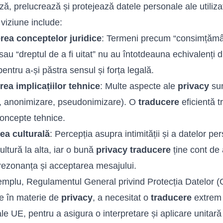
ză, prelucrează și protejează datele personale ale utilizat
viziune include:
rea conceptelor juridice
: Termeni precum “consimțămâ
 sau “dreptul de a fi uitat” nu au întotdeauna echivalenți d
entru a-și păstra sensul și forța legală.
rea implicațiilor tehnice
: Multe aspecte ale
privacy
sun
e, anonimizare, pseudonimizare). O
traducere
eficientă t
oncepte tehnice.
ea culturală
: Percepția asupra intimității și a datelor p
ultură la alta, iar o bună
privacy traducere
ține cont de 
rezonanța și acceptarea mesajului.
mplu, Regulamentul General privind Protecția Datelor (GD
e în materie de
privacy
, a necesitat o
traducere
extrem 
 ale UE, pentru a asigura o interpretare și aplicare unitar