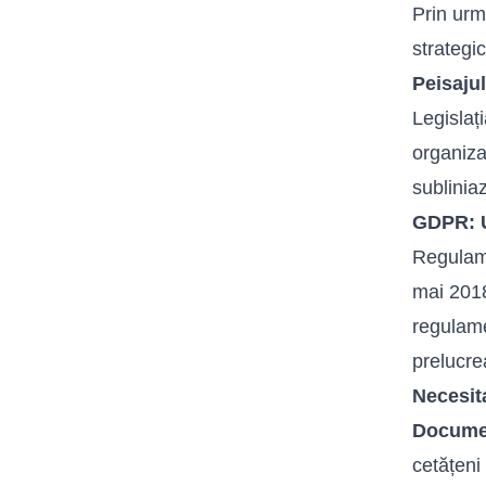
Prin urma
strategi
Peisajul
Legislaț
organiza
subliniaz
GDPR: U
Regulame
mai 2018
regulame
prelucre
Necesit
Document
cetățeni