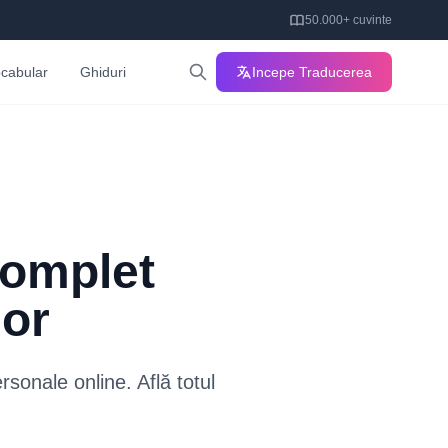
50.000+ cuvinte
cabular
Ghiduri
Incepe Traducerea
Complet
lor
sonale online. Află totul