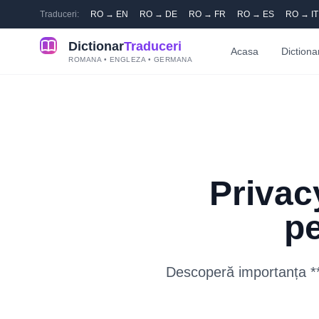
Traduceri:
RO → EN
RO → DE
RO → FR
RO → ES
RO → IT
Dictionar
Traduceri
Acasa
Dictiona
ROMANA • ENGLEZA • GERMANA
Privac
pe
Descoperă importanța **p