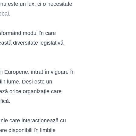
 nu este un lux, ci o necesitate
obal.
nsformând modul în care
stă diversitate legislativă
 Europene, intrat în vigoare în
in lume. Deși este un
ză orice organizație care
fică.
nie care interacționează cu
are disponibili în limbile