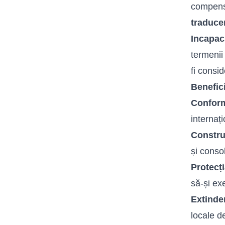
compensa
traduce
Incapac
termenii 
fi consi
Benefici
Conform
internaț
Construi
și conso
Protecți
să-și exe
Extinde
locale 