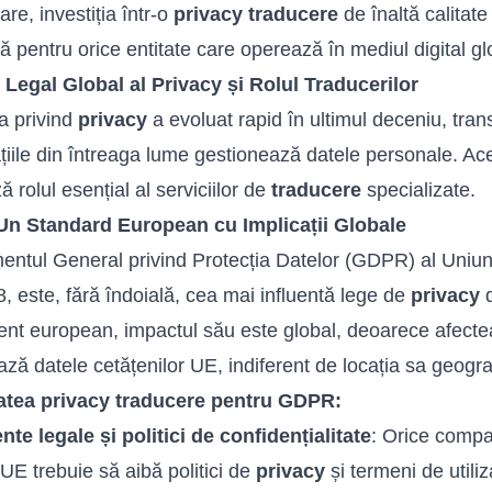
re, investiția într-o
privacy traducere
de înaltă calitate
că pentru orice entitate care operează în mediul digital gl
 Legal Global al Privacy și Rolul Traducerilor
ia privind
privacy
a evoluat rapid în ultimul deceniu, tra
țiile din întreaga lume gestionează datele personale. Acea
ă rolul esențial al serviciilor de
traducere
specializate.
n Standard European cu Implicații Globale
ntul General privind Protecția Datelor (GDPR) al Uniunii
, este, fără îndoială, cea mai influentă lege de
privacy
d
nt european, impactul său este global, deoarece afectea
ază datele cetățenilor UE, indiferent de locația sa geogra
atea privacy traducere pentru GDPR:
e legale și politici de confidențialitate
: Orice compa
 UE trebuie să aibă politici de
privacy
și termeni de utiliz