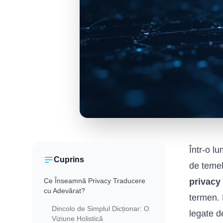
Într-o l
Cuprins
de temel
Ce Înseamnă Privacy Traducere
privacy
cu Adevărat?
termen. 
Dincolo de Simplul Dicționar: O
legate d
Viziune Holistică