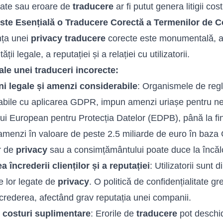
tate sau eroare de
traducere
ar fi putut genera litigii cos
ste Esențială o Traducere Corectă a Termenilor de Co
nța unei
privacy traducere
corecte este monumentală, a
ății legale, a reputației și a relației cu utilizatorii.
ale unei traduceri incorecte:
ni legale și amenzi considerabile
: Organismele de reg
bile cu aplicarea GDPR, impun amenzi uriașe pentru nec
lui European pentru Protecția Datelor (EDPB), până la fin
menzi în valoare de peste 2.5 miliarde de euro în ba
or de
privacy
sau a consimțământului poate duce la încălcă
a încrederii clienților și a reputației
: Utilizatorii sunt 
le lor legate de
privacy
. O politică de confidențialitate g
crederea, afectând grav reputația unei companii.
și costuri suplimentare
: Erorile de
traducere
pot deschid