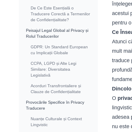
înțeleger
De Ce Este Esențială o
acestui p
Traducere Corectă a Termenilor
de Confidențialitate?
pentru 
Peisajul Legal Global al Privacy și
Ce Înse
Rolul Traducerilor
Atunci 
GDPR: Un Standard European
mult mai
cu Implicații Globale
traduce p
CCPA, LGPD și Alte Legi
Similare: Diversitatea
profundă
Legislativă
fundame
Acorduri Transfrontaliere și
Dincolo
Clauze de Confidențialitate
O
priva
Provocările Specifice în Privacy
lingvist
Traducere
adesea p
Nuanțe Culturale și Context
Lingvistic
nu este 