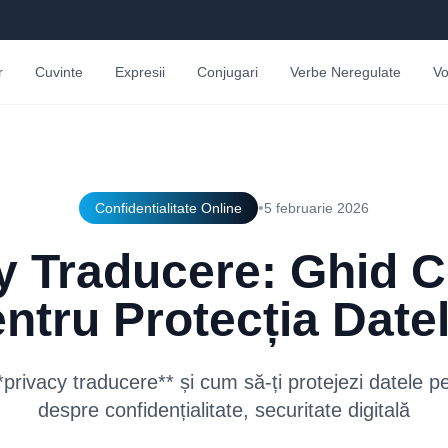
r
Cuvinte
Expresii
Conjugari
Verbe Neregulate
Vo
•
Confidentialitate Online
5 februarie 2026
y Traducere: Ghid 
ntru Protecția Date
rivacy traducere** și cum să-ți protejezi datele per
despre confidențialitate, securitate digitală