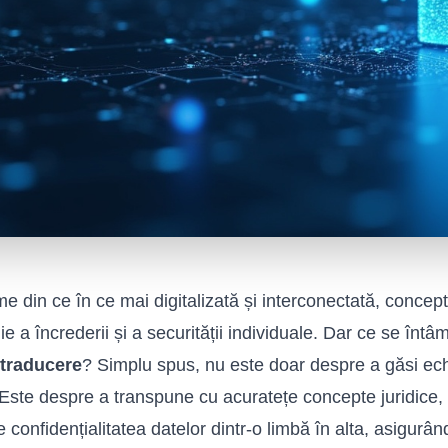
ume din ce în ce mai digitalizată și interconectată, concep
ie a încrederii și a securității individuale. Dar ce se în
 traducere
? Simplu spus, nu este doar despre a găsi echiv
Este despre a transpune cu acuratețe concepte juridice, 
e confidențialitatea datelor dintr-o limbă în alta, asigurâ