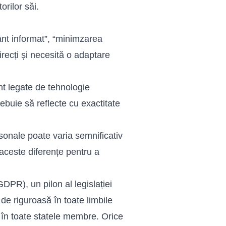
orilor săi.
nt informat”, “minimzarea
irecți și necesită o adaptare
t legate de tehnologie
rebuie să reflecte cu exactitate
ersonale poate varia semnificativ
aceste diferențe pentru a
PR), un pilon al legislației
de riguroasă în toate limbile
ă în toate statele membre. Orice