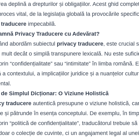
ea deplină a drepturilor și obligațiilor. Acest ghid complet
roces vital, de la legislația globală la provocările specifi
o
traducere
impecabilă.
amnă Privacy Traducere cu Adevărat?
când abordăm subiectul
privacy traducere
, este crucial
 mult decât o simplă transpunere lexicală. Nu este sufici
rin “confidențialitate” sau “intimitate” în
limba română
. 
 a contextului, a implicațiilor juridice și a nuanțelor cul
ntal.
 de Simplul Dicționar: O Viziune Holistică
cy traducere
autentică presupune o viziune holistică, ca
ice și pătrunde în esența conceptului. De exemplu, în timp
rin “politică de confidențialitate”, traducătorul trebuie 
doar o colecție de cuvinte, ci un angajament legal al unei