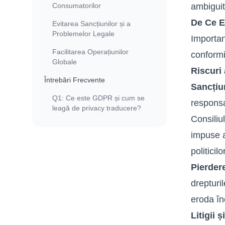
Consumatorilor
ambigui
De Ce E
Evitarea Sancțiunilor și a
Problemelor Legale
Importa
Facilitarea Operațiunilor
conformit
Globale
Riscuri 
Întrebări Frecvente
Sancțiu
Q1: Ce este GDPR și cum se
responsa
leagă de privacy traducere?
Consiliu
impuse a
politicil
Pierdere
drepturi
eroda în
Litigii 