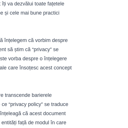
 îți va dezvălui toate fațetele
ce și cele mai bune practici
 să înțelegem că vorbim despre
ent să știm că “privacy” se
Este vorba despre o înțelegere
turale care însoțesc acest concept
re transcende barierele
 ce “privacy policy” se traduce
să înțeleagă că acest document
 entități față de modul în care