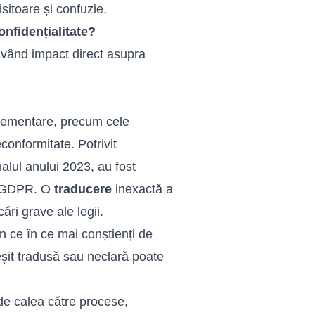
tisitoare și confuzie.
nfidențialitate?
vând impact direct asupra
lementare, precum cele
onformitate. Potrivit
alul anului 2023, au fost
za GDPR. O
traducere
inexactă a
ri grave ale legii.
din ce în ce mai conștienți de
reșit tradusă sau neclară poate
e calea către procese,