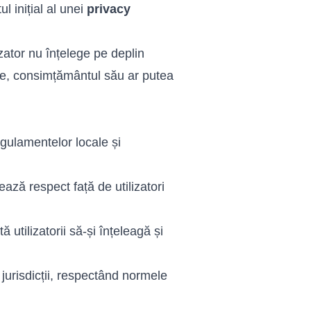
l inițial al unei
privacy
izator nu înțelege pe deplin
are, consimțământul său ar putea
egulamentelor locale și
ază respect față de utilizatori
ă utilizatorii să-și înțeleagă și
jurisdicții, respectând normele