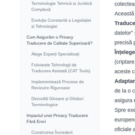
Terminologie Tehnică și Juridică
colectea
Complexă
Această 
Evoluția Constantă a Legislației
Traduce
și Tehnologiei
datelor”
Cum Asigurăm o Privacy
precisă p
Traducere de Calitate Superioară?
Înțelege
Alege Experți Specializați
(criptar
Folosește Tehnologii de
Traducere Asistată (CAT Tools)
aceste c
Adaptar
Implementează Procese de
Revizuire Riguroase
de la o c
Dezvoltă Glosare și Ghiduri
asigura 
Terminologice
Spre exe
Impactul unei Privacy Traducere
europen
Fără Erori
oficiale
Construirea Încrederii