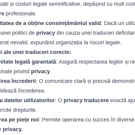
ții și costuri legale semnificative, depășind cu mult costu
re
profesionale.
itatea de a obține consimțământul valid
: Dacă un util
unei politici de
privacy
din cauza unei traduceri deficit
derat nevalid, expunând organizația la riscuri legale.
i ale unei traduceri corecte:
itate legală garantată
: Asigură respectarea legilor și r
ionale privind
privacy
.
rea încrederii
: O comunicare clară și precisă demonstre
lidează încrederea.
a datelor utilizatorilor
: O
privacy traducere
exactă ajut
rcite drepturile.
rea pe piețe noi
: Permite operarea cu succes în diverse 
de
privacy
.