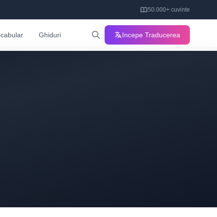
50.000+ cuvinte
cabular
Ghiduri
Incepe Traducerea