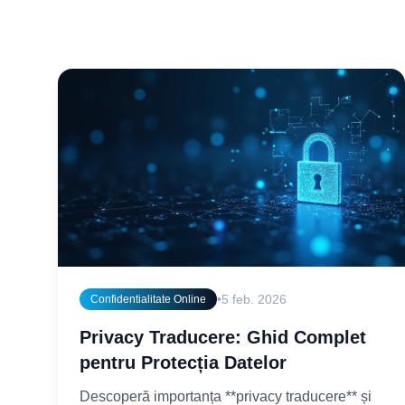
•
5 feb. 2026
Confidentialitate Online
Privacy Traducere: Ghid Complet
pentru Protecția Datelor
Descoperă importanța **privacy traducere** și