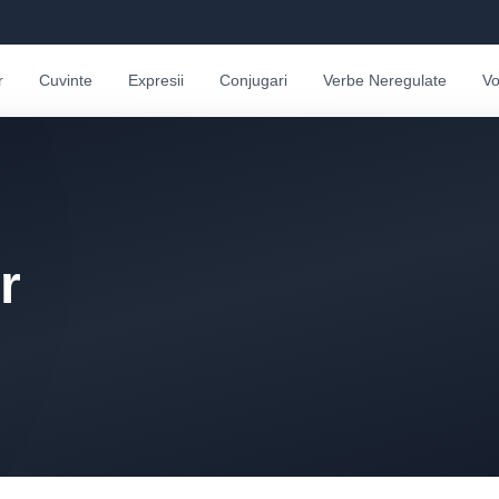
r
Cuvinte
Expresii
Conjugari
Verbe Neregulate
Vo
r