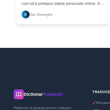
cum să-ți protejezi datele personale online. Află
totul despre confidențialitate, securitate digitală
D
Dan Gheorghe
TRADUCE
Dictionar
Traduceri
Romana 
Platforma ta gratuita pentru traduceri