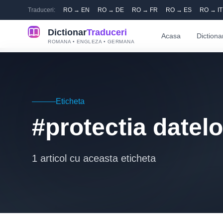
Traduceri:
RO → EN
RO → DE
RO → FR
RO → ES
RO → IT
Dictionar
Traduceri
Acasa
Dictiona
ROMANA • ENGLEZA • GERMANA
Eticheta
#protectia datelo
1 articol cu aceasta eticheta