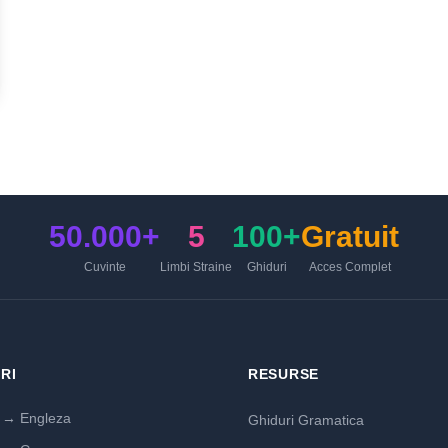
50.000+
5
100+
Gratuit
Cuvinte
Limbi Straine
Ghiduri
Acces Complet
RI
RESURSE
→ Engleza
Ghiduri Gramatica