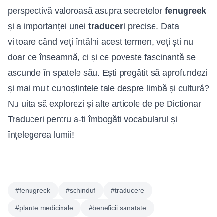
perspectivă valoroasă asupra secretelor
fenugreek
și a importanței unei
traduceri
precise. Data
viitoare când veți întâlni acest termen, veți ști nu
doar ce înseamnă, ci și ce poveste fascinantă se
ascunde în spatele său. Ești pregătit să aprofundezi
și mai mult cunoștințele tale despre limbă și cultură?
Nu uita să explorezi și alte articole de pe Dictionar
Traduceri pentru a-ți îmbogăți vocabularul și
înțelegerea lumii!
#fenugreek
#schinduf
#traducere
#plante medicinale
#beneficii sanatate