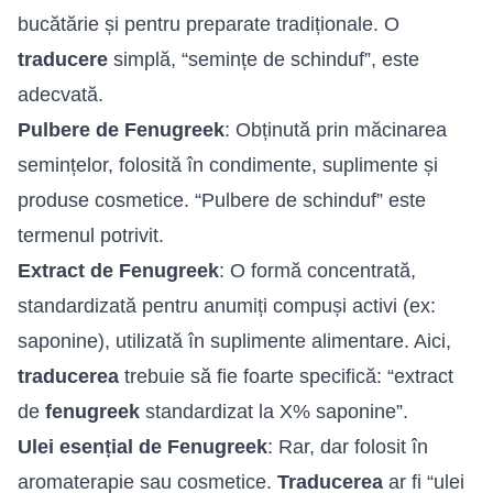
bucătărie și pentru preparate tradiționale. O
traducere
simplă, “semințe de schinduf”, este
adecvată.
Pulbere de Fenugreek
: Obținută prin măcinarea
semințelor, folosită în condimente, suplimente și
produse cosmetice. “Pulbere de schinduf” este
termenul potrivit.
Extract de Fenugreek
: O formă concentrată,
standardizată pentru anumiți compuși activi (ex:
saponine), utilizată în suplimente alimentare. Aici,
traducerea
trebuie să fie foarte specifică: “extract
de
fenugreek
standardizat la X% saponine”.
Ulei esențial de Fenugreek
: Rar, dar folosit în
aromaterapie sau cosmetice.
Traducerea
ar fi “ulei