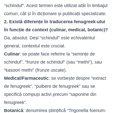
“schinduf”. Acest termen este utilizat atât în limbajul
comun, cât și în dicționare și publicații specializate.
2. Există diferențe în traducerea fenugreek-ului
în funcție de context (culinar, medical, botanic)?
Da, absolut. Deși “schinduf” este echivalentul
general, contextul este crucial.
Culinar
: se poate face referire la “semințe de
schinduf”, “frunze de schinduf” (sau “methi”), sau
“kasoori methi” (frunze uscate).
Medical/Farmaceutic
: se vorbește despre “extract
de fenugreek”, “pulbere de fenugreek” sau se
specifică compuși activi precum “saponine din
fenugreek”.
Botanică
: denumirea științifică “Trigonella foenum-