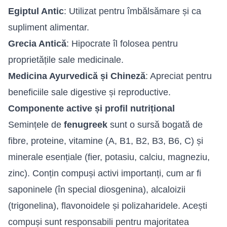
Egiptul Antic
: Utilizat pentru îmbălsămare și ca
supliment alimentar.
Grecia Antică
: Hipocrate îl folosea pentru
proprietățile sale medicinale.
Medicina Ayurvedică și Chineză
: Apreciat pentru
beneficiile sale digestive și reproductive.
Componente active și profil nutrițional
Semințele de
fenugreek
sunt o sursă bogată de
fibre, proteine, vitamine (A, B1, B2, B3, B6, C) și
minerale esențiale (fier, potasiu, calciu, magneziu,
zinc). Conțin compuși activi importanți, cum ar fi
saponinele (în special diosgenina), alcaloizii
(trigonelina), flavonoidele și polizaharidele. Acești
compuși sunt responsabili pentru majoritatea