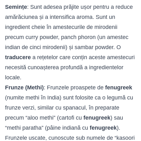
Semințe
: Sunt adesea prăjite ușor pentru a reduce
amărăciunea și a intensifica aroma. Sunt un
ingredient cheie în amestecurile de mirodenii
precum curry powder, panch phoron (un amestec
indian de cinci mirodenii) și sambar powder. O
traducere
a rețetelor care conțin aceste amestecuri
necesită cunoașterea profundă a ingredientelor
locale.
Frunze (Methi)
: Frunzele proaspete de
fenugreek
(numite methi în India) sunt folosite ca o legumă cu
frunze verzi, similar cu spanacul, în preparate
precum “aloo methi” (cartofi cu
fenugreek
) sau
“methi paratha” (pâine indiană cu
fenugreek
).
Frunzele uscate, cunoscute sub numele de “kasoori