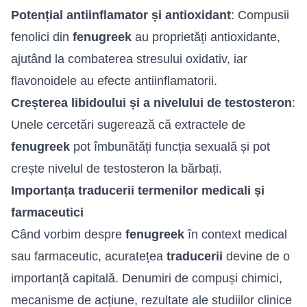
Potențial antiinflamator și antioxidant
: Compusii
fenolici din
fenugreek
au proprietăți antioxidante,
ajutând la combaterea stresului oxidativ, iar
flavonoidele au efecte antiinflamatorii.
Creșterea libidoului și a nivelului de testosteron
:
Unele cercetări sugerează că extractele de
fenugreek
pot îmbunătăți funcția sexuală și pot
crește nivelul de testosteron la bărbați.
Importanța traducerii termenilor medicali și
farmaceutici
Când vorbim despre
fenugreek
în context medical
sau farmaceutic, acuratețea
traducerii
devine de o
importanță capitală. Denumiri de compuși chimici,
mecanisme de acțiune, rezultate ale studiilor clinice