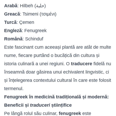
Arabă
: Hilbeh (حلبة)
Greacă
: Tsimeni (τσιμένι)
Turcă
: Çemen
Engleză
: Fenugreek
Română
: Schinduf
Este fascinant cum aceeași plantă are atât de multe
nume, fiecare purtând o bucățică din cultura și
istoria culinară a unei regiuni. O
traducere
fidelă nu
înseamnă doar găsirea unui echivalent lingvistic, ci
și înțelegerea contextului cultural în care este folosit
termenul.
Fenugreek în medicină tradițională și modernă:
Beneficii și
traduceri
științifice
Pe lângă rolul său culinar,
fenugreek
este