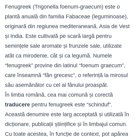
Fenugreek (Trigonella foenum-graecum) este o
plantă anuală din familia Fabaceae (leguminoase),
originară din regiunea mediteraneană, Asia de Vest
și India. Este cultivată pe scară largă pentru
semințele sale aromate și frunzele sale, utilizate
atât ca mirodenie, cât și ca legumă. Numele
“fenugreek” provine din latinul “foenum graecum”,
care înseamnă “fân grecesc”, o referință la mirosul
său asemănător cu cel al fânului proaspăt.
În limba română, cea mai comună și corectă
traducere
pentru fenugreek este “schinduf”.
Această denumire este larg acceptată și utilizată în
dicționare, publicații științifice și în limbajul comun.
Cu toate acestea, în funcție de context, pot apărea