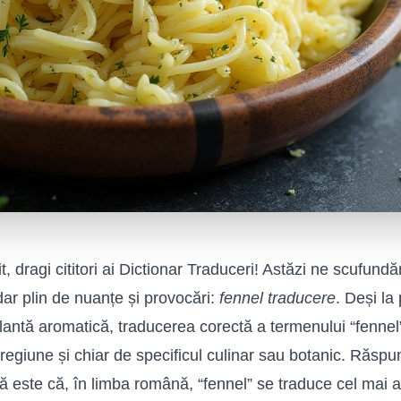
t, dragi cititori ai Dictionar Traduceri! Astăzi ne scufund
dar plin de nuanțe și provocări:
fennel traducere
. Deși la
lantă aromatică, traducerea corectă a termenului “fenne
 regiune și chiar de specificul culinar sau botanic. Răspu
lă este că, în limba română, “fennel” se traduce cel mai