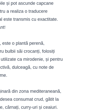
bile și pot ascunde capcane
tru a realiza o traducere
l este transmis cu exactitate.
nt!
, este o plantă perenă,
u bulbii săi crocanți, folosiți
 utilizate ca mirodenie, și pentru
ctivă, dulceagă, cu note de
ume.
iginară din zona mediteraneană,
adesea consumat crud, gătit la
, cârnați, curry-uri și ceaiuri.