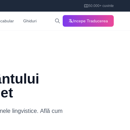
50.000+ cuvinte
cabular
Ghiduri
Incepe Traducerea
ntului
et
nele lingvistice. Află cum