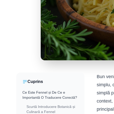
Bun veni
Cuprins
simplu, 
Ce Este Fennel și De Ce e
simplă p
Importantă O Traducere Corectă?
context,
Scurtă Introducere Botanică și
principa
Culinară a Fennel