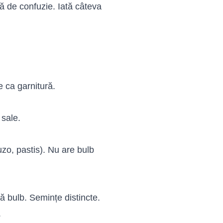
ă de confuzie. Iată câteva
e ca garnitură.
 sale.
uzo, pastis). Nu are bulb
ă bulb. Semințe distincte.
.