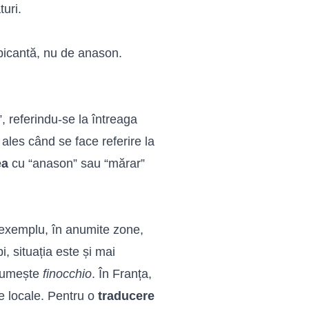
uri.
 picantă, nu de anason.
, referindu-se la întreaga
ales când se face referire la
ea
cu “anason” sau “mărar”
De exemplu, în anumite zone,
i, situația este și mai
 numește
finocchio
. În Franța,
ce locale. Pentru o
traducere