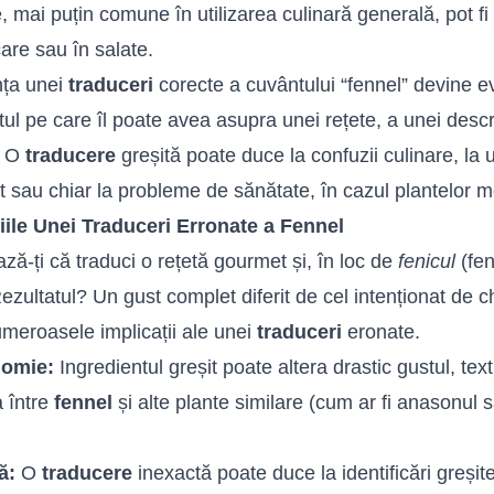
 mai puțin comune în utilizarea culinară generală, pot fi f
re sau în salate.
nța unei
traduceri
corecte a cuvântului “fennel” devine 
tul pe care îl poate avea asupra unei rețete, a unei descr
. O
traducere
greșită poate duce la confuzii culinare, la u
it sau chiar la probleme de sănătate, în cazul plantelor m
iile Unei Traduceri Erronate a Fennel
ză-ți că traduci o rețetă gourmet și, în loc de
fenicul
(fen
Rezultatul? Un gust complet diferit de cel intenționat de 
umeroasele implicații ale unei
traduceri
eronate.
nomie:
Ingredientul greșit poate altera drastic gustul, te
 între
fennel
și alte plante similare (cum ar fi anasonul
ă:
O
traducere
inexactă poate duce la identificări greșite