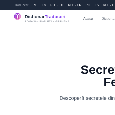
Traduceri:
RO → EN
RO → DE
RO → FR
RO → ES
RO → IT
Dictionar
Traduceri
Acasa
Dictiona
ROMANA • ENGLEZA • GERMANA
Secre
F
Descoperă secretele din s