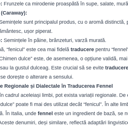
e:
Frunzele ca mirodenie proaspătă în supe, salate, murăt
(Caraway):
emințele sunt principalul produs, cu o aromă distinctă,
mântesc, ușor piperat.
e:
Semințele în pâine, brânzeturi, varză murată.
ă, “fenicul” este cea mai fidelă
traducere
pentru “fennel”
“Chimen dulce” este, de asemenea, o opțiune validă, mai 
sau la gustul dulceag. Este crucial să se evite
traducer
se dorește o alterare a sensului.
țe Regionale și Dialectale în Traducerea Fennel
 în cadrul aceleiași limbi, pot exista variații regionale. 
ulce” poate fi mai des utilizat decât “fenicul”. În alte limb
. În Italia, unde
fennel
este un ingredient de bază, se
 Aceste denumiri, deși similare, reflectă adaptări lingvisti