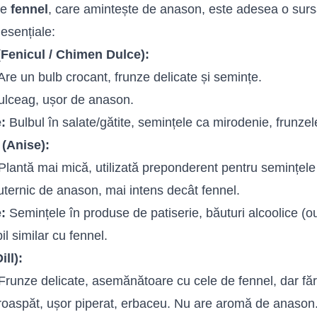
de
fennel
, care amintește de anason, este adesea o surs
i esențiale:
(Fenicul / Chimen Dulce):
re un bulb crocant, frunze delicate și semințe.
lceag, ușor de anason.
e:
Bulbul în salate/gătite, semințele ca mirodenie, frunzel
(Anise):
Plantă mai mică, utilizată preponderent pentru semințele
ternic de anason, mai intens decât fennel.
e:
Semințele în produse de patiserie, băuturi alcoolice (o
il similar cu fennel.
ill):
runze delicate, asemănătoare cu cele de fennel, dar făr
oaspăt, ușor piperat, erbaceu. Nu are aromă de anason