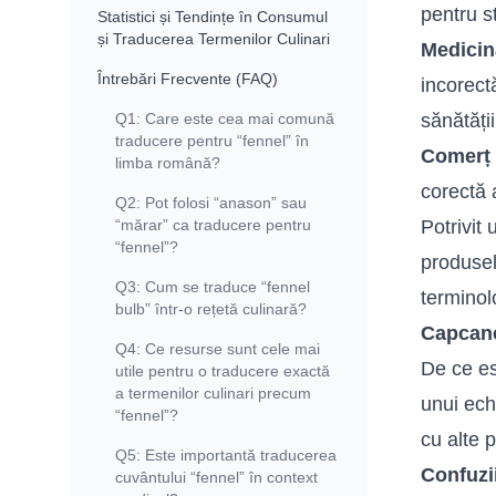
pentru st
Statistici și Tendințe în Consumul
și Traducerea Termenilor Culinari
Medicin
Întrebări Frecvente (FAQ)
incorect
Q1: Care este cea mai comună
sănătăți
traducere pentru “fennel” în
Comerț 
limba română?
corectă
Q2: Pot folosi “anason” sau
“mărar” ca traducere pentru
Potrivit
“fennel”?
produsel
Q3: Cum se traduce “fennel
terminol
bulb” într-o rețetă culinară?
Capcane
Q4: Ce resurse sunt cele mai
De ce e
utile pentru o traducere exactă
a termenilor culinari precum
unui ech
“fennel”?
cu alte 
Q5: Este importantă traducerea
Confuzi
cuvântului “fennel” în context