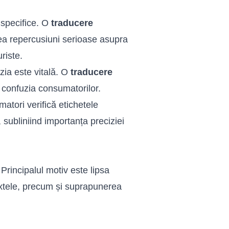
 specifice. O
traducere
ea repercusiuni serioase asupra
riste.
zia este vitală. O
traducere
 confuzia consumatorilor.
atori verifică etichetele
, subliniind importanța preciziei
Principalul motiv este lipsa
textele, precum și suprapunerea