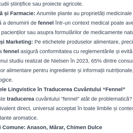
udii științifice sau proiecte agricole.
ă și Farmacie:
Anumite plante au proprietăți medicinale
ă a denumirii de
fennel
într-un context medical poate av
i pacienților sau asupra formulărilor de medicamente natu
și Marketing:
Pe etichetele produselor alimentare, preci
 a
fennel
asigură conformitatea cu reglementările și evită
 unui studiu realizat de Nielsen în 2023, 65% dintre consum
or alimentare pentru ingrediente și informații nutriționale
ogice.
le Lingvistice în Traducerea Cuvântului “Fennel”
ste
traducerea
cuvântului “fennel” atât de problematică? 
ivalent direct, universal acceptat în toate limbile și con
plante aromatice.
i Comune: Anason, Mărar, Chimen Dulce