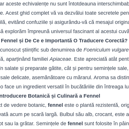
dar aceste echivalențe nu sunt întotdeauna interschimba
ice. Acest ghid complet vă va dezvălui toate secretele pen
lă, evitând confuziile și asigurându-vă că mesajul origina
să explorăm împreună universul fascinant al acestui cuvâ
 Fennel și De Ce e Importantă O Traducere Corectă?
 cunoscut științific sub denumirea de
Foeniculum vulgare
ă, aparținând familiei
Apiaceae
. Este apreciată atât pentr
n salate și preparate gătite, cât și pentru semințele sale,
 sale delicate, asemănătoare cu mărarul. Aroma sa distin
o face un ingredient versatil în bucătăriile din întreaga l
Introducere Botanică și Culinară a Fennel
t de vedere botanic,
fennel
este o plantă rezistentă, or
ivată acum pe scară largă. Bulbul său alb, crocant, este 
pt sau la grătar. Semințele de
fennel
sunt folosite în pâine