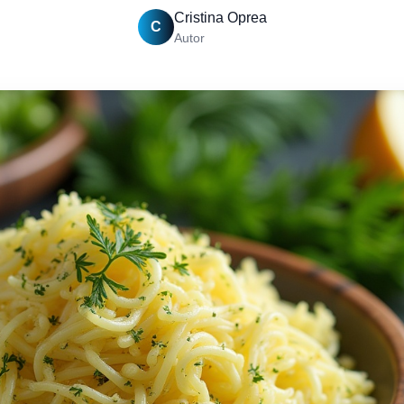
Cristina Oprea
C
Autor