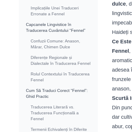
dulce
, 
Implicațiile Unei Traduceri
lingvist
Erronate a Fennel
impecabi
Capcanele Lingvistice în
Traducerea Cuvântului “Fennel”
Haideți 
Confuzii Comune: Anason,
Ce Este
Mărar, Chimen Dulce
Fennel
,
Diferențe Regionale și
aromatic
Dialectale în Traducerea Fennel
adesea î
Rolul Contextului în Traducerea
frunzele
Fennel
anason, 
Cum Să Traduci Corect “Fennel”:
Ghid Practic
Scurtă 
Traducerea Literară vs.
Din punc
Traducerea Funcțională a
dar cult
Fennel
abur, co
Termenii Echivalenți în Diferite