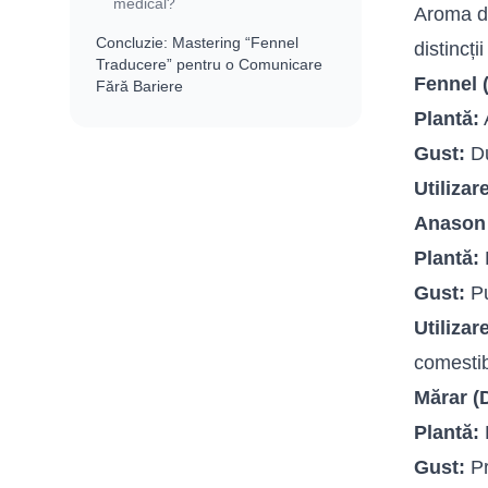
medical?
Aroma 
Concluzie: Mastering “Fennel
distincți
Traducere” pentru o Comunicare
Fennel 
Fără Bariere
Plantă:
A
Gust:
Du
Utilizar
Anason 
Plantă:
Gust:
Pu
Utilizar
comestib
Mărar (D
Plantă:
F
Gust:
Pr