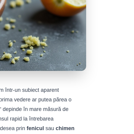
ăm într-un subiect aparent
 prima vedere ar putea părea o
l” depinde în mare măsură de
nsul rapid la întrebarea
 adesea prin
fenicul
sau
chimen