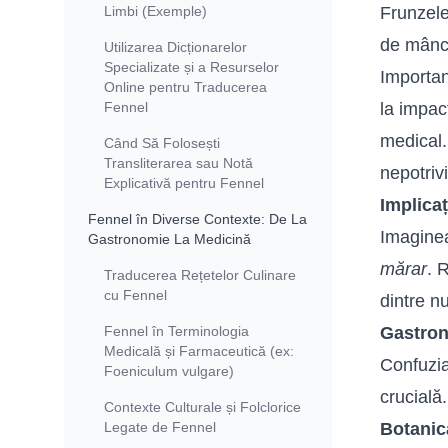
Limbi (Exemple)
Frunzele,
de mânca
Utilizarea Dicționarelor
Specializate și a Resurselor
Importa
Online pentru Traducerea
Fennel
la impac
medical
Când Să Folosești
Transliterarea sau Notă
nepotriv
Explicativă pentru Fennel
Implicaț
Fennel în Diverse Contexte: De La
Imaginea
Gastronomie La Medicină
mărar
. 
Traducerea Rețetelor Culinare
cu Fennel
dintre n
Fennel în Terminologia
Gastro
Medicală și Farmaceutică (ex:
Confuzia
Foeniculum vulgare)
crucială.
Contexte Culturale și Folclorice
Legate de Fennel
Botanic