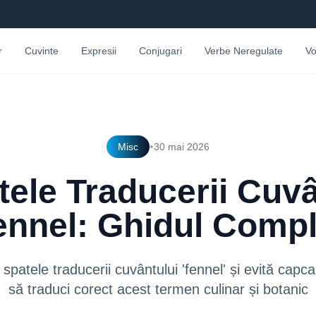
r
Cuvinte
Expresii
Conjugari
Verbe Neregulate
Vo
•
Misc
30 mai 2026
tele Traducerii Cuvâ
ennel: Ghidul Compl
patele traducerii cuvântului 'fennel' și evită capca
să traduci corect acest termen culinar și botanic