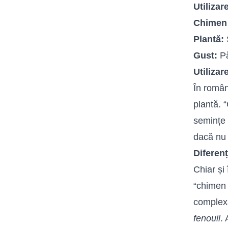
Utilizar
Chimen 
Plantă:
S
Gust:
Pă
Utilizar
În român
plantă. 
semințe 
dacă nu 
Diferen
Chiar și
“chimen d
complexă
fenouil
.