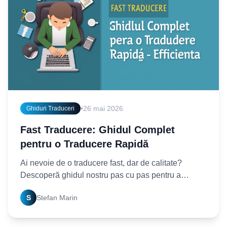
•
26 mai 2026
Ghiduri Traduceri
Fast Traducere: Ghidul Complet
pentru o Traducere Rapidă
Ai nevoie de o traducere fast, dar de calitate?
Descoperă ghidul nostru pas cu pas pentru a
accelera procesul de traducere fără a compromite
S
Stefan Marin
acuratețea. Începe