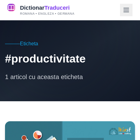
Dictionar
Traduceri
ROMANA • ENGLEZA • GERMANA
Eticheta
#productivitate
1 articol cu aceasta eticheta