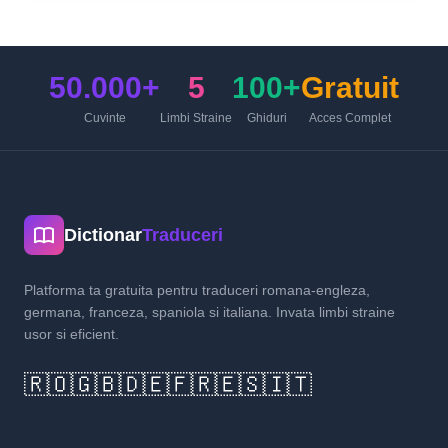
50.000+
5
100+
Gratuit
Cuvinte
Limbi Straine
Ghiduri
Acces Complet
Dictionar
Traduceri
Platforma ta gratuita pentru traduceri romana-engleza,
germana, franceza, spaniola si italiana. Invata limbi straine
usor si eficient.
🇷🇴
🇬🇧
🇩🇪
🇫🇷
🇪🇸
🇮🇹