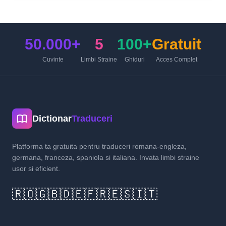
50.000+
5
100+
Gratuit
Cuvinte
Limbi Straine
Ghiduri
Acces Complet
Dictionar
Traduceri
Platforma ta gratuita pentru traduceri romana-engleza,
germana, franceza, spaniola si italiana. Invata limbi straine
usor si eficient.
🇷🇴
🇬🇧
🇩🇪
🇫🇷
🇪🇸
🇮🇹