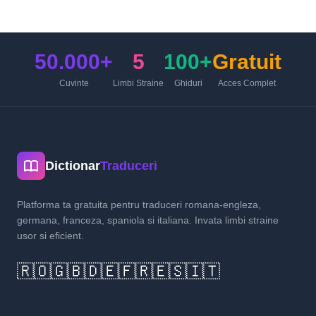
50.000+
5
100+
Gratuit
Cuvinte
Limbi Straine
Ghiduri
Acces Complet
Dictionar
Traduceri
Platforma ta gratuita pentru traduceri romana-engleza,
germana, franceza, spaniola si italiana. Invata limbi straine
usor si eficient.
🇷🇴
🇬🇧
🇩🇪
🇫🇷
🇪🇸
🇮🇹