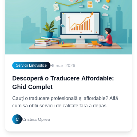
•
8 mar. 2026
Servicii Lingvistice
Descoperă o Traducere Affordable:
Ghid Complet
Cauți o traducere profesională și affordable? Află
cum să obții servicii de calitate fără a depăși
bugetul. Citește ghidul nostru complet și
C
Cristina Oprea
economisește