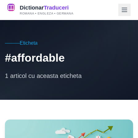
Dictionar
Traduceri
ROMANA • ENGLEZA • GERMANA
Eticheta
#affordable
1 articol cu aceasta eticheta