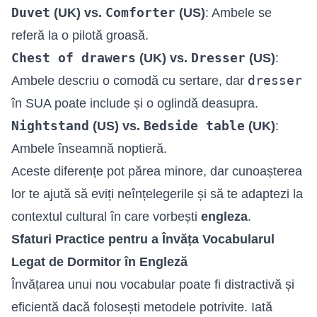
Duvet
Comforter
(UK) vs.
(US)
: Ambele se
referă la o pilotă groasă.
Chest of drawers
Dresser
(UK) vs.
(US)
:
dresser
Ambele descriu o comodă cu sertare, dar
în SUA poate include și o oglindă deasupra.
Nightstand
Bedside table
(US) vs.
(UK)
:
Ambele înseamnă noptieră.
Aceste diferențe pot părea minore, dar cunoașterea
lor te ajută să eviți neînțelegerile și să te adaptezi la
contextul cultural în care vorbești
engleza
.
Sfaturi Practice pentru a Învăța Vocabularul
Legat de Dormitor în Engleză
Învățarea unui nou vocabular poate fi distractivă și
eficientă dacă folosești metodele potrivite. Iată