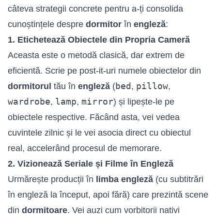
câteva strategii concrete pentru a-ți consolida
cunoștințele despre
dormitor
în
engleză
:
1. Etichetează Obiectele din Propria Cameră
Aceasta este o metodă clasică, dar extrem de
eficientă. Scrie pe post-it-uri numele obiectelor din
bed
pillow
dormitorul
tău în
engleză
(
,
,
wardrobe
lamp
mirror
,
,
) și lipește-le pe
obiectele respective. Făcând asta, vei vedea
cuvintele zilnic și le vei asocia direct cu obiectul
real, accelerând procesul de memorare.
2. Vizionează Seriale și Filme în Engleză
Urmărește producții în
limba engleză
(cu subtitrări
în engleză la început, apoi fără) care prezintă scene
din
dormitoare
. Vei auzi cum vorbitorii nativi