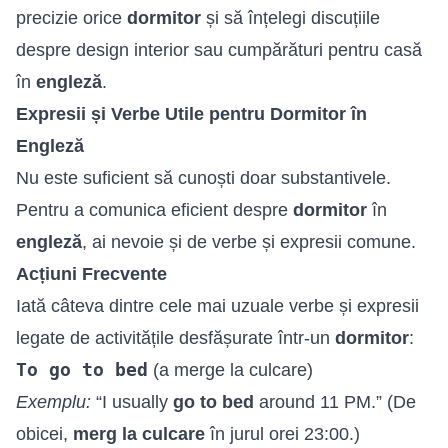
precizie orice
dormitor
și să înțelegi discuțiile
despre design interior sau cumpărături pentru casă
în
engleză
.
Expresii și Verbe Utile pentru Dormitor în
Engleză
Nu este suficient să cunoști doar substantivele.
Pentru a comunica eficient despre
dormitor
în
engleză
, ai nevoie și de verbe și expresii comune.
Acțiuni Frecvente
Iată câteva dintre cele mai uzuale verbe și expresii
legate de activitățile desfășurate într-un
dormitor
:
To go to bed
(a merge la culcare)
Exemplu:
“I usually
go to bed
around 11 PM.” (De
obicei,
merg la culcare
în jurul orei 23:00.)