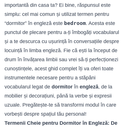
importantă din casa ta? Ei bine, răspunsul este
simplu: cel mai comun și utilizat termen pentru
bedroom
“dormitor” în engleză este
. Acesta este
punctul de plecare pentru a-ți îmbogăți vocabularul
și a te descurca cu ușurință în conversațiile despre
locuință în limba engleză. Fie că ești la început de
drum în învățarea limbii sau vrei să-ți perfecționezi
cunoștințele, acest ghid complet îți va oferi toate
instrumentele necesare pentru a stăpâni
vocabularul legat de
dormitor
în
engleză
, de la
mobilier și decorațiuni, până la verbe și expresii
uzuale. Pregătește-te să transformi modul în care
vorbești despre spațiul tău personal!
Termenii Cheie pentru Dormitor în Engleză: De