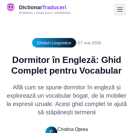
Dictionar
Traduceri
ROMANA • ENGLEZA • GERMANA
•
Ghiduri Lingvistice
17 mai 2026
Dormitor în Engleză: Ghid
Complet pentru Vocabular
Află cum se spune dormitor în engleză și
explorează un vocabular bogat, de la mobilier
la expresii uzuale. Acest ghid complet te ajută
să stăpânești termenii
Cristina Oprea
C