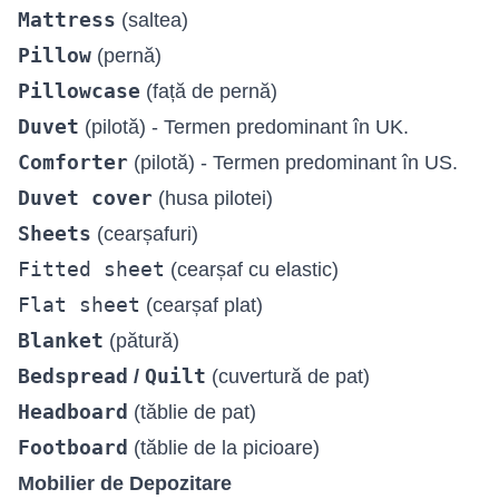
Mattress
(saltea)
Pillow
(pernă)
Pillowcase
(față de pernă)
Duvet
(pilotă) - Termen predominant în UK.
Comforter
(pilotă) - Termen predominant în US.
Duvet cover
(husa pilotei)
Sheets
(cearșafuri)
Fitted sheet
(cearșaf cu elastic)
Flat sheet
(cearșaf plat)
Blanket
(pătură)
Bedspread
Quilt
/
(cuvertură de pat)
Headboard
(tăblie de pat)
Footboard
(tăblie de la picioare)
Mobilier de Depozitare