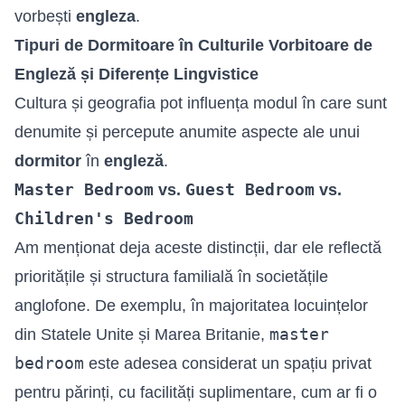
vorbești
engleza
.
Tipuri de Dormitoare în Culturile Vorbitoare de
Engleză și Diferențe Lingvistice
Cultura și geografia pot influența modul în care sunt
denumite și percepute anumite aspecte ale unui
dormitor
în
engleză
.
Master Bedroom
Guest Bedroom
vs.
vs.
Children's Bedroom
Am menționat deja aceste distincții, dar ele reflectă
prioritățile și structura familială în societățile
anglofone. De exemplu, în majoritatea locuințelor
master
din Statele Unite și Marea Britanie,
bedroom
este adesea considerat un spațiu privat
pentru părinți, cu facilități suplimentare, cum ar fi o