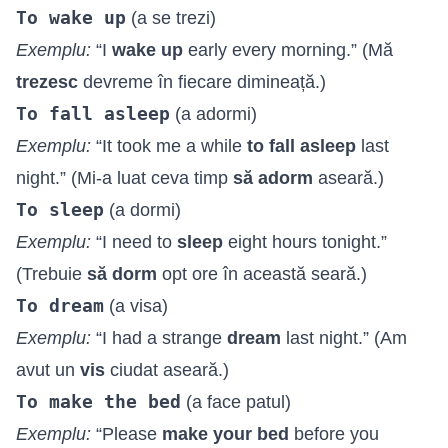
To wake up
(a se trezi)
Exemplu:
“I
wake up
early every morning.” (Mă
trezesc
devreme în fiecare dimineață.)
To fall asleep
(a adormi)
Exemplu:
“It took me a while
to fall asleep
last
night.” (Mi-a luat ceva timp
să adorm
aseară.)
To sleep
(a dormi)
Exemplu:
“I need to
sleep
eight hours tonight.”
(Trebuie
să dorm
opt ore în această seară.)
To dream
(a visa)
Exemplu:
“I had a strange
dream
last night.” (Am
avut un
vis
ciudat aseară.)
To make the bed
(a face patul)
Exemplu:
“Please
make your bed
before you