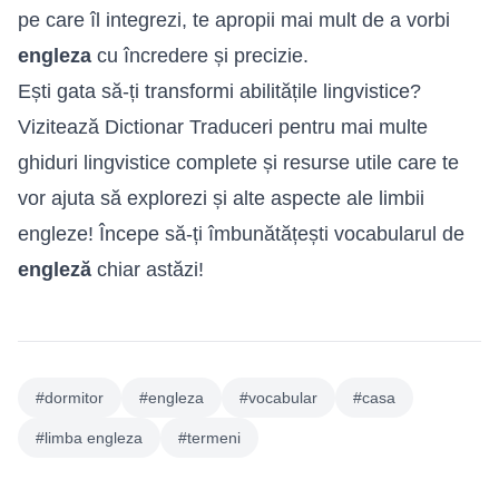
pe care îl integrezi, te apropii mai mult de a vorbi
engleza
cu încredere și precizie.
Ești gata să-ți transformi abilitățile lingvistice?
Vizitează
Dictionar Traduceri
pentru mai multe
ghiduri lingvistice complete și resurse utile care te
vor ajuta să explorezi și alte aspecte ale limbii
engleze! Începe să-ți îmbunătățești vocabularul de
engleză
chiar astăzi!
#dormitor
#engleza
#vocabular
#casa
#limba engleza
#termeni