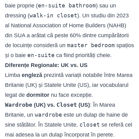
en-suite bathroom
baie proprie (
) sau un
walk-in closet
dressing (
). Un studiu din 2023
al National Association of Home Builders (NAHB)
din SUA a arătat că peste 60% dintre cumpărătorii
master bedroom
de locuințe consideră un
spațios
en-suite
și o baie
ca fiind priorități cheie.
Diferențe Regionale: UK vs. US
Limba
engleză
prezintă variații notabile între Marea
Britanie (UK) și Statele Unite (US), iar vocabularul
legat de
dormitor
nu face excepție.
Wardrobe
Closet
(UK) vs.
(US)
: În Marea
wardrobe
Britanie, un
este un dulap de haine de
closet
sine stătător. În Statele Unite,
se referă cel
mai adesea la un dulap încorporat în perete.