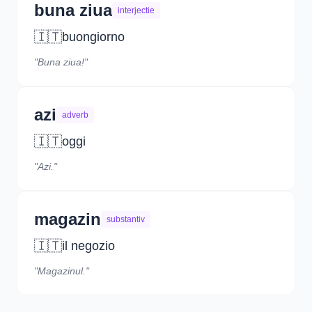
buna ziua
interjectie
🇮🇹
buongiorno
"Buna ziua!"
azi
adverb
🇮🇹
oggi
"Azi."
magazin
substantiv
🇮🇹
il negozio
"Magazinul."