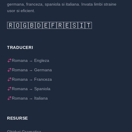
germana, franceza, spaniola si italiana. Invata limbi straine
usor si eficient.
🇷🇴
🇬🇧
🇩🇪
🇫🇷
🇪🇸
🇮🇹
TRADUCERI
Romana → Engleza
Romana → Germana
Romana → Franceza
Romana → Spaniola
Romana → Italiana
RESURSE
Ghiduri Gramatica