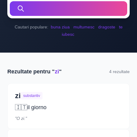
Cautari populare:
buna ziua
multumesc
dragoste
te
iubesc
Rezultate pentru "
zi
"
4 rezultate
zi
substantiv
🇮🇹
il giorno
"O zi."