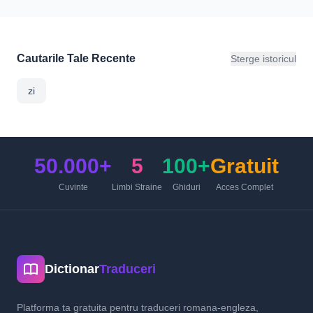
Cautarile Tale Recente
Sterge istoricul
zi
50.000+
5
100+
Gratuit
Cuvinte
Limbi Straine
Ghiduri
Acces Complet
Dictionar
Traduceri
Platforma ta gratuita pentru traduceri romana-engleza,