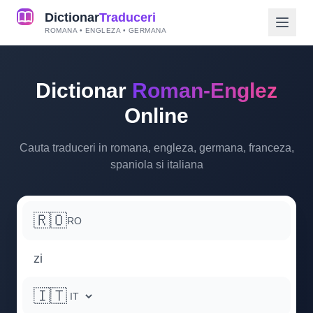
Dictionar
Traduceri
ROMANA • ENGLEZA • GERMANA
Dictionar
Roman-Englez
Online
Cauta traduceri in romana, engleza, germana, franceza,
spaniola si italiana
🇷🇴
RO
🇮🇹