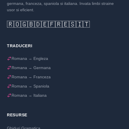
germana, franceza, spaniola si italiana. Invata limbi straine
usor si eficient.
🇷🇴
🇬🇧
🇩🇪
🇫🇷
🇪🇸
🇮🇹
TRADUCERI
Romana → Engleza
Romana → Germana
Romana → Franceza
Romana → Spaniola
Romana → Italiana
RESURSE
Ghiduri Gramatica