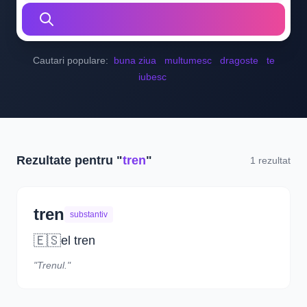
Cautari populare:
buna ziua
multumesc
dragoste
te
iubesc
Rezultate pentru "
tren
"
1 rezultat
tren
substantiv
🇪🇸
el tren
"Trenul."