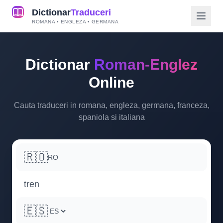
Dictionar
Traduceri
ROMANA • ENGLEZA • GERMANA
Dictionar
Roman-Englez
Online
Cauta traduceri in romana, engleza, germana, franceza,
spaniola si italiana
🇷🇴
RO
🇪🇸