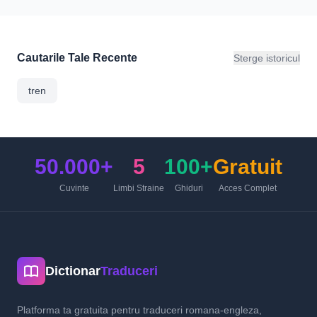
Cautarile Tale Recente
Sterge istoricul
tren
50.000+
5
100+
Gratuit
Cuvinte
Limbi Straine
Ghiduri
Acces Complet
Dictionar
Traduceri
Platforma ta gratuita pentru traduceri romana-engleza,