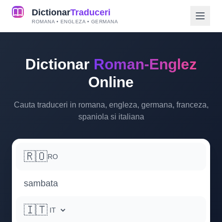
Dictionar
Traduceri
ROMANA • ENGLEZA • GERMANA
Dictionar
Roman-Englez
Online
Cauta traduceri in romana, engleza, germana, franceza,
spaniola si italiana
🇷🇴
RO
🇮🇹