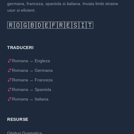
germana, franceza, spaniola si italiana. Invata limbi straine
usor si eficient.
🇷🇴
🇬🇧
🇩🇪
🇫🇷
🇪🇸
🇮🇹
TRADUCERI
Romana → Engleza
Romana → Germana
Romana → Franceza
Romana → Spaniola
Romana → Italiana
RESURSE
Ghiduri Gramatica