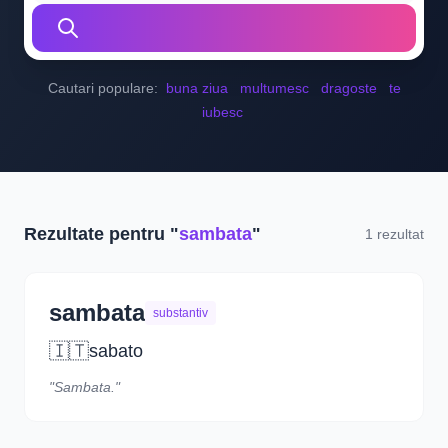
Cautari populare:
buna ziua
multumesc
dragoste
te
iubesc
Rezultate pentru "
sambata
"
1 rezultat
sambata
substantiv
🇮🇹
sabato
"Sambata."