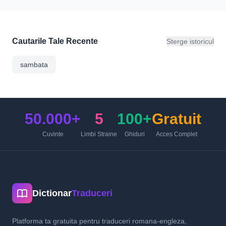
Cautarile Tale Recente
Sterge istoricul
sambata
50.000+
5
100+
Gratuit
Cuvinte
Limbi Straine
Ghiduri
Acces Complet
Dictionar
Traduceri
Platforma ta gratuita pentru traduceri romana-engleza,