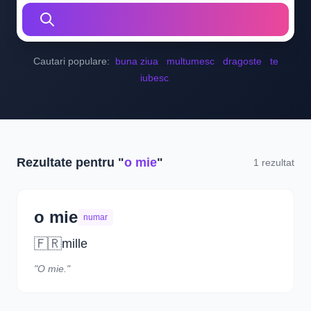
Cautari populare:
buna ziua
multumesc
dragoste
te
iubesc
Rezultate pentru "
o mie
"
1 rezultat
o mie
numar
🇫🇷
mille
"O mie."