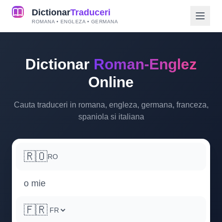
Dictionar
Traduceri
ROMANA • ENGLEZA • GERMANA
Dictionar
Roman-Englez
Online
Cauta traduceri in romana, engleza, germana, franceza,
spaniola si italiana
🇷🇴
RO
🇫🇷