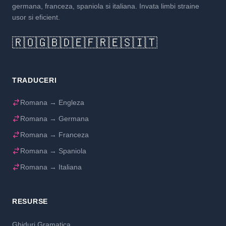
germana, franceza, spaniola si italiana. Invata limbi straine
usor si eficient.
🇷🇴
🇬🇧
🇩🇪
🇫🇷
🇪🇸
🇮🇹
TRADUCERI
Romana → Engleza
Romana → Germana
Romana → Franceza
Romana → Spaniola
Romana → Italiana
RESURSE
Ghiduri Gramatica