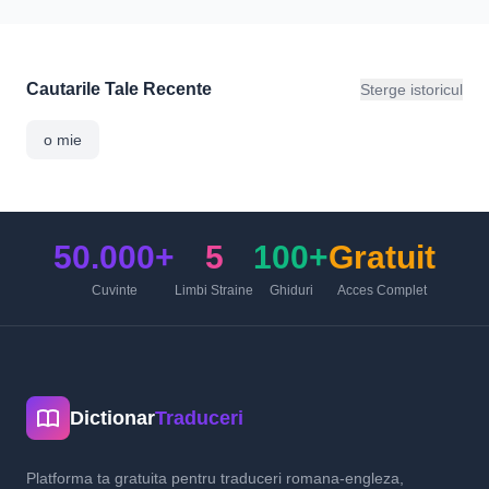
Cautarile Tale Recente
Sterge istoricul
o mie
50.000+
5
100+
Gratuit
Cuvinte
Limbi Straine
Ghiduri
Acces Complet
Dictionar
Traduceri
Platforma ta gratuita pentru traduceri romana-engleza,