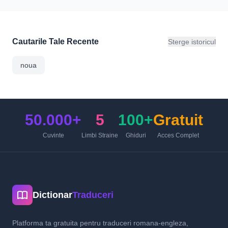
Cautarile Tale Recente
Sterge istoricul
noua
50.000+
5
100+
Gratuit
Cuvinte
Limbi Straine
Ghiduri
Acces Complet
Dictionar
Traduceri
Platforma ta gratuita pentru traduceri romana-engleza,