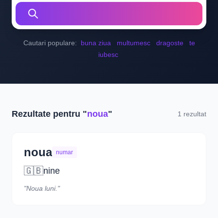
Cautari populare:
buna ziua
multumesc
dragoste
te
iubesc
Rezultate pentru "
noua
"
1 rezultat
noua
numar
🇬🇧
nine
"Noua luni."