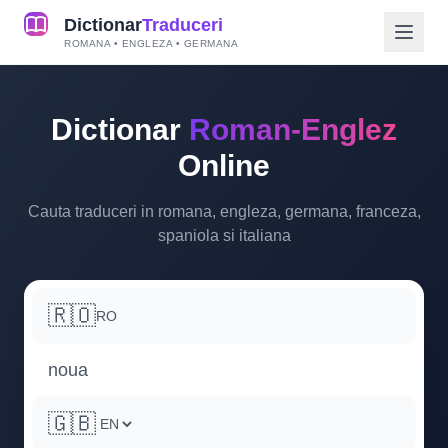
Dictionar
Traduceri
ROMANA • ENGLEZA • GERMANA
Dictionar
Roman-Englez
Online
Cauta traduceri in romana, engleza, germana, franceza,
spaniola si italiana
🇷🇴
RO
🇬🇧