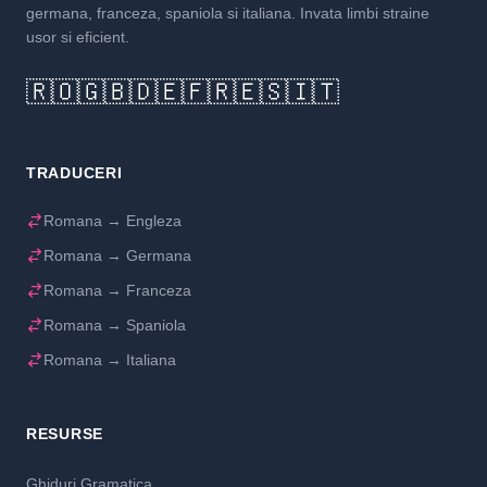
germana, franceza, spaniola si italiana. Invata limbi straine
usor si eficient.
🇷🇴
🇬🇧
🇩🇪
🇫🇷
🇪🇸
🇮🇹
TRADUCERI
Romana → Engleza
Romana → Germana
Romana → Franceza
Romana → Spaniola
Romana → Italiana
RESURSE
Ghiduri Gramatica