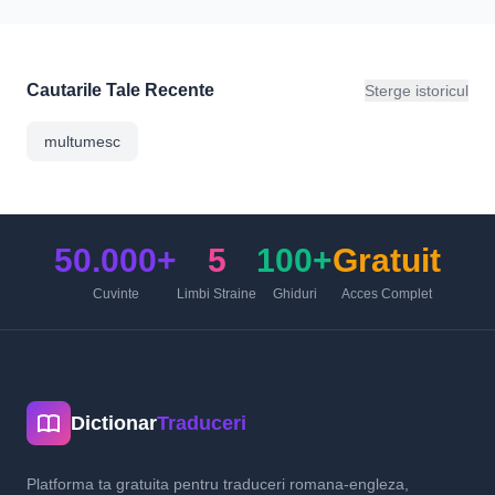
Cautarile Tale Recente
Sterge istoricul
multumesc
50.000+
5
100+
Gratuit
Cuvinte
Limbi Straine
Ghiduri
Acces Complet
Dictionar
Traduceri
Platforma ta gratuita pentru traduceri romana-engleza,