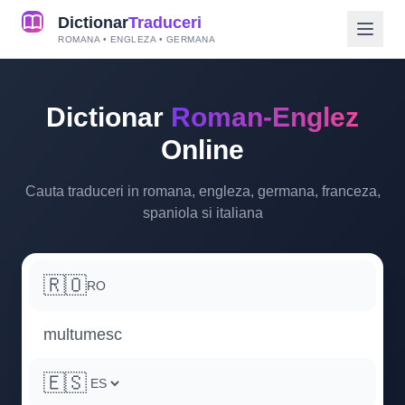
Dictionar
Traduceri
ROMANA • ENGLEZA • GERMANA
Dictionar
Roman-Englez
Online
Cauta traduceri in romana, engleza, germana, franceza,
spaniola si italiana
🇷🇴
RO
🇪🇸