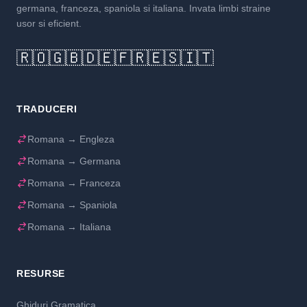
germana, franceza, spaniola si italiana. Invata limbi straine
usor si eficient.
🇷🇴
🇬🇧
🇩🇪
🇫🇷
🇪🇸
🇮🇹
TRADUCERI
Romana → Engleza
Romana → Germana
Romana → Franceza
Romana → Spaniola
Romana → Italiana
RESURSE
Ghiduri Gramatica