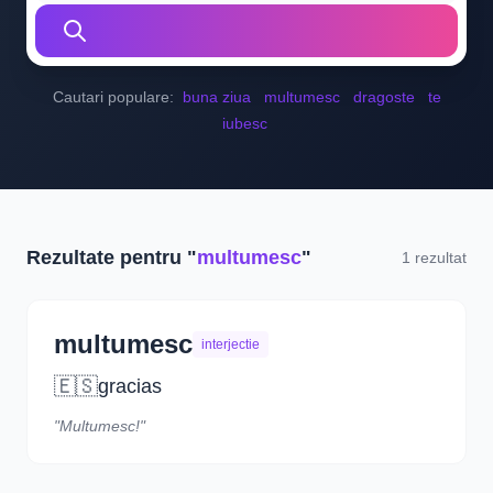
Cautari populare:
buna ziua
multumesc
dragoste
te
iubesc
Rezultate pentru "
multumesc
"
1 rezultat
multumesc
interjectie
🇪🇸
gracias
"Multumesc!"