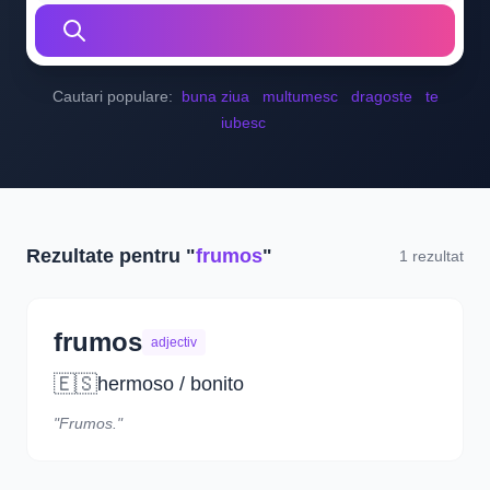
Cautari populare:
buna ziua
multumesc
dragoste
te
iubesc
Rezultate pentru "
frumos
"
1 rezultat
frumos
adjectiv
🇪🇸
hermoso / bonito
"Frumos."