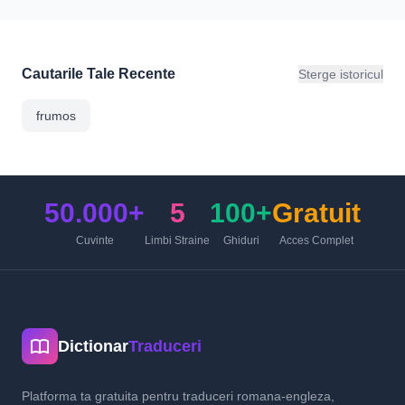
Cautarile Tale Recente
Sterge istoricul
frumos
50.000+
5
100+
Gratuit
Cuvinte
Limbi Straine
Ghiduri
Acces Complet
Dictionar
Traduceri
Platforma ta gratuita pentru traduceri romana-engleza,