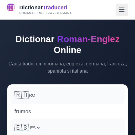
Dictionar
Traduceri
ROMANA • ENGLEZA • GERMANA
Dictionar
Roman-Englez
Online
Cauta traduceri in romana, engleza, germana, franceza,
spaniola si italiana
🇷🇴
RO
🇪🇸