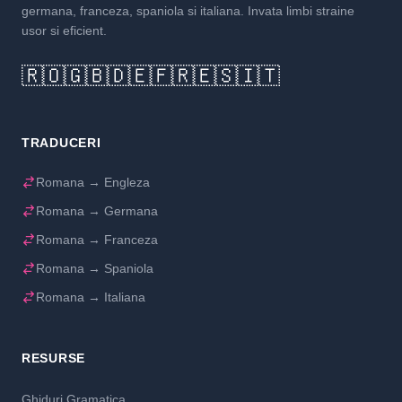
germana, franceza, spaniola si italiana. Invata limbi straine
usor si eficient.
🇷🇴
🇬🇧
🇩🇪
🇫🇷
🇪🇸
🇮🇹
TRADUCERI
Romana → Engleza
Romana → Germana
Romana → Franceza
Romana → Spaniola
Romana → Italiana
RESURSE
Ghiduri Gramatica