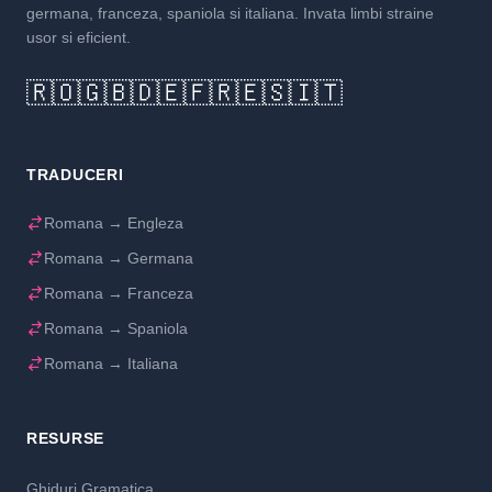
germana, franceza, spaniola si italiana. Invata limbi straine
usor si eficient.
🇷🇴
🇬🇧
🇩🇪
🇫🇷
🇪🇸
🇮🇹
TRADUCERI
Romana → Engleza
Romana → Germana
Romana → Franceza
Romana → Spaniola
Romana → Italiana
RESURSE
Ghiduri Gramatica