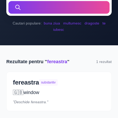
Cautari populare:
buna ziua
multumesc
dragoste
te
iubesc
Rezultate pentru "
fereastra
"
1 rezultat
fereastra
substantiv
🇬🇧
window
"Deschide fereastra."