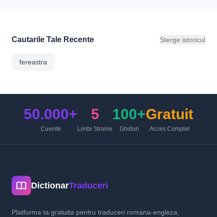
Cautarile Tale Recente
Sterge istoricul
fereastra
50.000+
5
100+
Gratuit
Cuvinte
Limbi Straine
Ghiduri
Acces Complet
Dictionar
Traduceri
Platforma ta gratuita pentru traduceri romana-engleza,