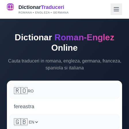
Dictionar
Traduceri
ROMANA • ENGLEZA • GERMANA
Dictionar
Roman-Englez
Online
Cauta traduceri in romana, engleza, germana, franceza,
spaniola si italiana
🇷🇴
RO
🇬🇧