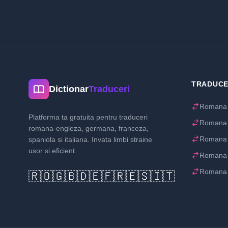
TRADUCE
Dictionar
Traduceri
Romana 
Platforma ta gratuita pentru traduceri
Romana
romana-engleza, germana, franceza,
Romana 
spaniola si italiana. Invata limbi straine
usor si eficient.
Romana 
Romana 
🇷🇴
🇬🇧
🇩🇪
🇫🇷
🇪🇸
🇮🇹