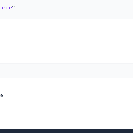
de ce
"
te