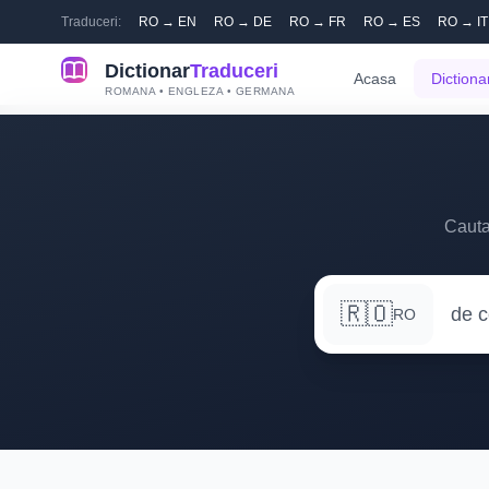
Traduceri:
RO → EN
RO → DE
RO → FR
RO → ES
RO → IT
Dictionar
Traduceri
Acasa
Dictiona
ROMANA • ENGLEZA • GERMANA
Cauta
🇷🇴
RO