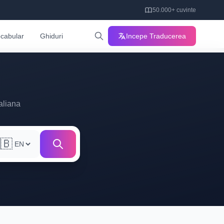
50.000+ cuvinte
cabular
Ghiduri
Incepe Traducerea
aliana
🇧