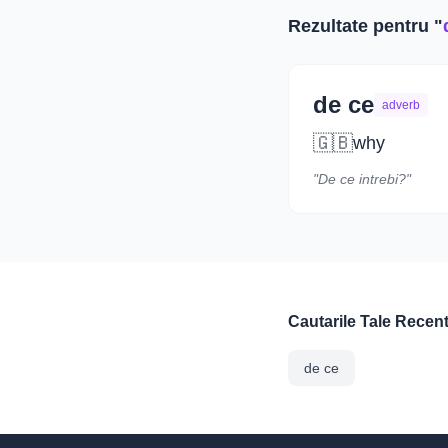
Rezultate pentru "
de ce
adverb
🇬🇧
why
"De ce intrebi?"
Cautarile Tale Recen
de ce