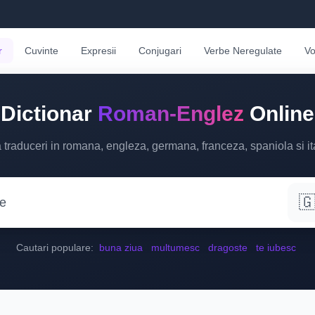
r
Cuvinte
Expresii
Conjugari
Verbe Neregulate
Vo
Dictionar
Roman-Englez
Online
 traduceri in romana, engleza, germana, franceza, spaniola si it

Cautari populare:
buna ziua
multumesc
dragoste
te iubesc