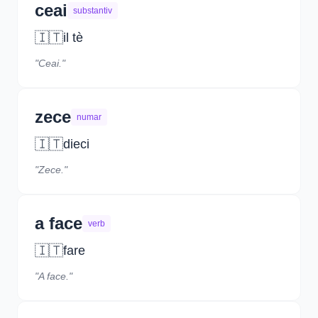
ceai
substantiv
🇮🇹
il tè
"Ceai."
zece
numar
🇮🇹
dieci
"Zece."
a face
verb
🇮🇹
fare
"A face."