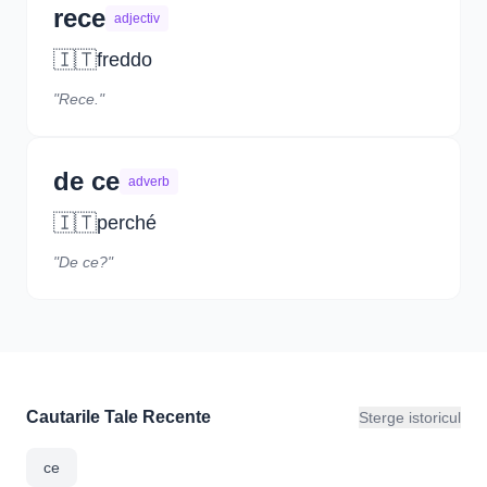
rece
adjectiv
🇮🇹
freddo
"Rece."
de ce
adverb
🇮🇹
perché
"De ce?"
Cautarile Tale Recente
Sterge istoricul
ce