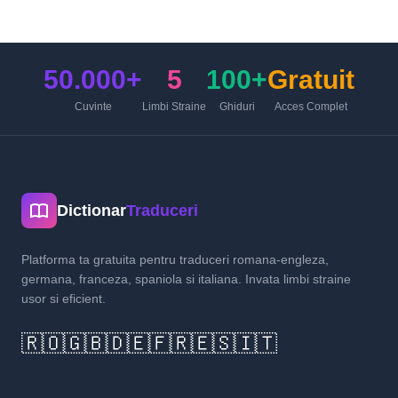
50.000+
5
100+
Gratuit
Cuvinte
Limbi Straine
Ghiduri
Acces Complet
Dictionar
Traduceri
Platforma ta gratuita pentru traduceri romana-engleza,
germana, franceza, spaniola si italiana. Invata limbi straine
usor si eficient.
🇷🇴
🇬🇧
🇩🇪
🇫🇷
🇪🇸
🇮🇹