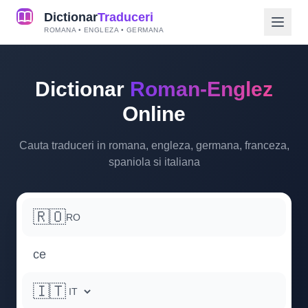
Dictionar
Traduceri
ROMANA • ENGLEZA • GERMANA
Dictionar
Roman-Englez
Online
Cauta traduceri in romana, engleza, germana, franceza,
spaniola si italiana
🇷🇴
RO
🇮🇹