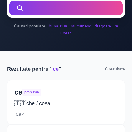
Cautari populare:
buna ziua
multumesc
dragoste
te
iubesc
Rezultate pentru "
ce
"
6 rezultate
ce
pronume
🇮🇹
che / cosa
"Ce?"