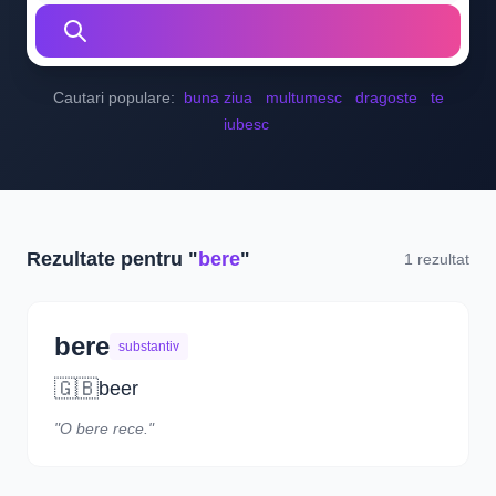
Cautari populare:
buna ziua
multumesc
dragoste
te
iubesc
Rezultate pentru "
bere
"
1 rezultat
bere
substantiv
🇬🇧
beer
"O bere rece."