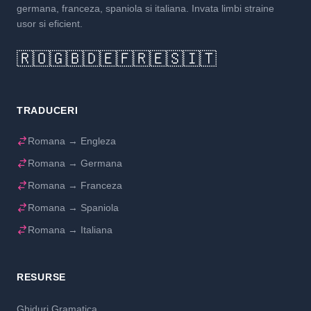
germana, franceza, spaniola si italiana. Invata limbi straine
usor si eficient.
🇷🇴
🇬🇧
🇩🇪
🇫🇷
🇪🇸
🇮🇹
TRADUCERI
Romana → Engleza
Romana → Germana
Romana → Franceza
Romana → Spaniola
Romana → Italiana
RESURSE
Ghiduri Gramatica