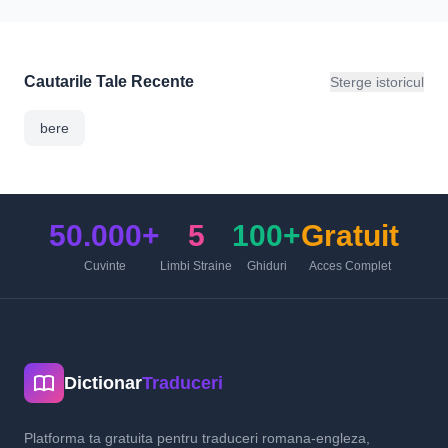
Cautarile Tale Recente
Sterge istoricul
bere
50.000+
5
100+
Gratuit
Cuvinte
Limbi Straine
Ghiduri
Acces Complet
Dictionar
Traduceri
Platforma ta gratuita pentru traduceri romana-engleza,