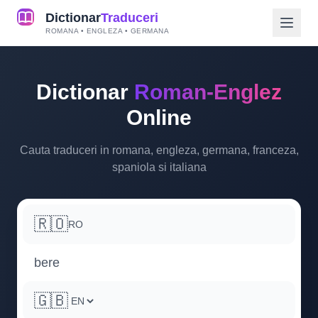
Dictionar
Traduceri
ROMANA • ENGLEZA • GERMANA
Dictionar
Roman-Englez
Online
Cauta traduceri in romana, engleza, germana, franceza,
spaniola si italiana
🇷🇴
RO
🇬🇧