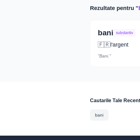
Rezultate pentru "
bani
substantiv
🇫🇷
l'argent
"Bani."
Cautarile Tale Recen
bani