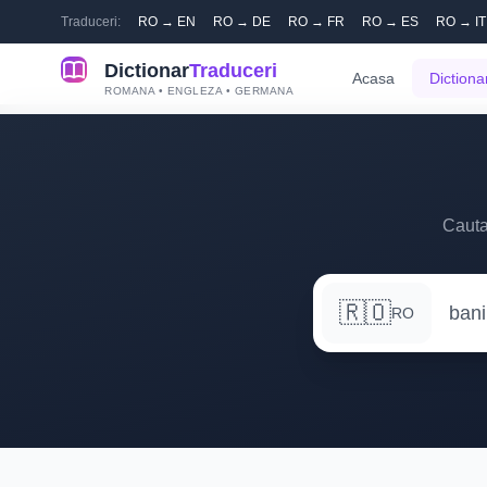
Traduceri:
RO → EN
RO → DE
RO → FR
RO → ES
RO → IT
Dictionar
Traduceri
Acasa
Dictiona
ROMANA • ENGLEZA • GERMANA
Cauta
🇷🇴
RO