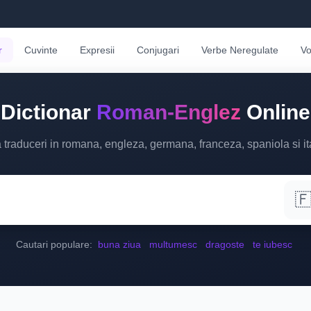
r
Cuvinte
Expresii
Conjugari
Verbe Neregulate
Vo
Dictionar
Roman-Englez
Online
 traduceri in romana, engleza, germana, franceza, spaniola si it

Cautari populare:
buna ziua
multumesc
dragoste
te iubesc