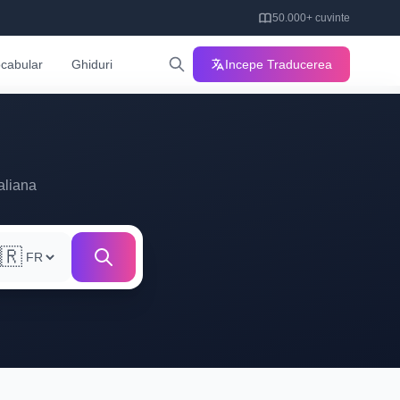
50.000+ cuvinte
cabular
Ghiduri
Incepe Traducerea
aliana
🇷