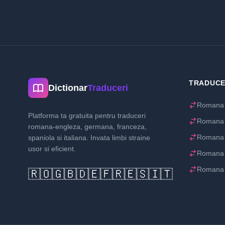
TRADUCE
Dictionar
Traduceri
Romana 
Platforma ta gratuita pentru traduceri
Romana
romana-engleza, germana, franceza,
Romana 
spaniola si italiana. Invata limbi straine
usor si eficient.
Romana 
Romana 
🇷🇴
🇬🇧
🇩🇪
🇫🇷
🇪🇸
🇮🇹