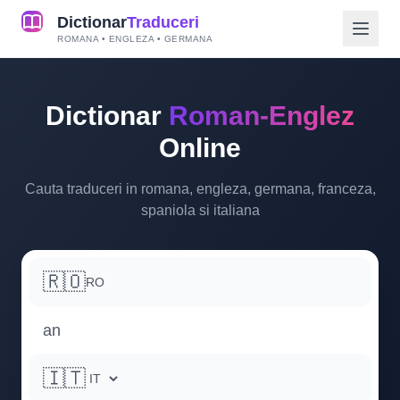
Dictionar
Traduceri
ROMANA • ENGLEZA • GERMANA
Dictionar
Roman-Englez
Online
Cauta traduceri in romana, engleza, germana, franceza,
spaniola si italiana
🇷🇴
RO
🇮🇹