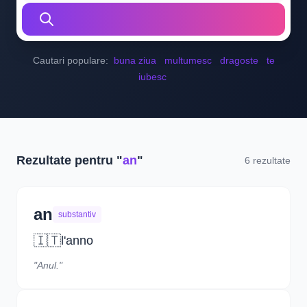
Cautari populare:
buna ziua
multumesc
dragoste
te
iubesc
Rezultate pentru "
an
"
6 rezultate
an
substantiv
🇮🇹
l'anno
"Anul."