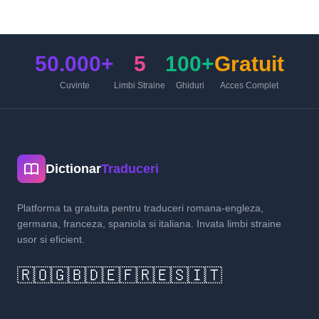
50.000+
5
100+
Gratuit
Cuvinte
Limbi Straine
Ghiduri
Acces Complet
Dictionar
Traduceri
Platforma ta gratuita pentru traduceri romana-engleza,
germana, franceza, spaniola si italiana. Invata limbi straine
usor si eficient.
🇷🇴
🇬🇧
🇩🇪
🇫🇷
🇪🇸
🇮🇹