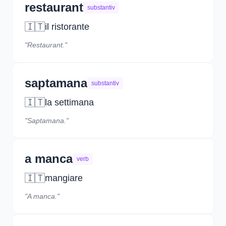
restaurant
substantiv
🇮🇹
il ristorante
"Restaurant."
saptamana
substantiv
🇮🇹
la settimana
"Saptamana."
a manca
verb
🇮🇹
mangiare
"A manca."