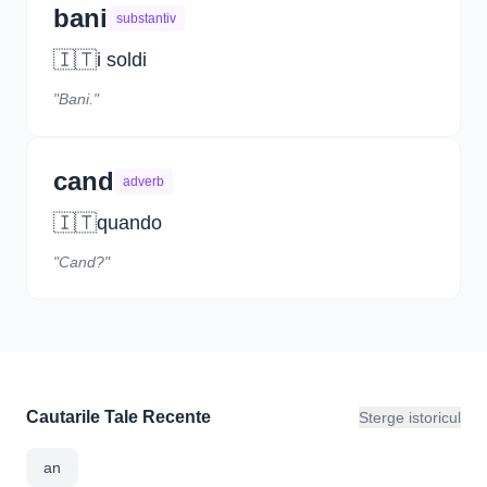
bani
substantiv
🇮🇹
i soldi
"Bani."
cand
adverb
🇮🇹
quando
"Cand?"
Cautarile Tale Recente
Sterge istoricul
an