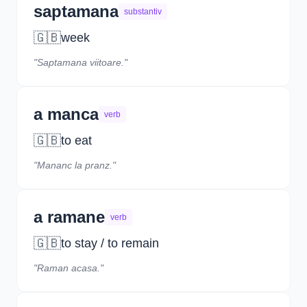
saptamana
substantiv
🇬🇧
week
"Saptamana viitoare."
a manca
verb
🇬🇧
to eat
"Mananc la pranz."
a ramane
verb
🇬🇧
to stay / to remain
"Raman acasa."