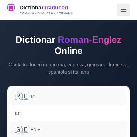
Dictionar
Traduceri
ROMANA • ENGLEZA • GERMANA
Dictionar
Roman-Englez
Online
Cauta traduceri in romana, engleza, germana, franceza,
spaniola si italiana
🇷🇴
RO
🇬🇧