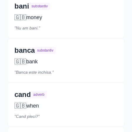
bani
substantiv
🇬🇧
money
"Nu am bani."
banca
substantiv
🇬🇧
bank
"Banca este inchisa."
cand
adverb
🇬🇧
when
"Cand pleci?"