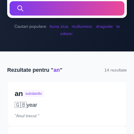
Cautari populare:
buna ziua
multumesc
dragoste
te
iubesc
Rezultate pentru "
an
"
14 rezultate
an
substantiv
🇬🇧
year
"Anul trecut."