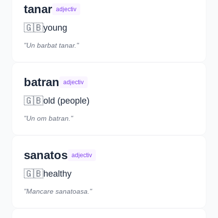
tanar
adjectiv
🇬🇧
young
"Un barbat tanar."
batran
adjectiv
🇬🇧
old (people)
"Un om batran."
sanatos
adjectiv
🇬🇧
healthy
"Mancare sanatoasa."