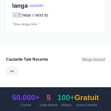
langa
prepozitie
🇬🇧
near / next to
"Stau langa tine."
Cautarile Tale Recente
Sterge istoricul
an
50.000+
5
100+
Gratuit
Cuvinte
Limbi Straine
Ghiduri
Acces Complet