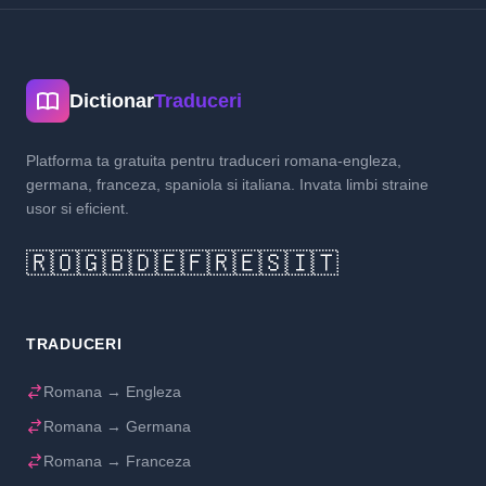
Dictionar
Traduceri
Platforma ta gratuita pentru traduceri romana-engleza,
germana, franceza, spaniola si italiana. Invata limbi straine
usor si eficient.
🇷🇴
🇬🇧
🇩🇪
🇫🇷
🇪🇸
🇮🇹
TRADUCERI
Romana → Engleza
Romana → Germana
Romana → Franceza