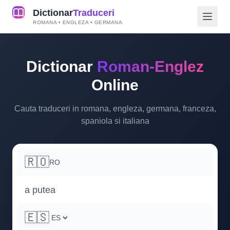
Dictionar
Traduceri
ROMANA • ENGLEZA • GERMANA
Dictionar
Roman-Englez
Online
Cauta traduceri in romana, engleza, germana, franceza,
spaniola si italiana
🇷🇴
RO
🇪🇸