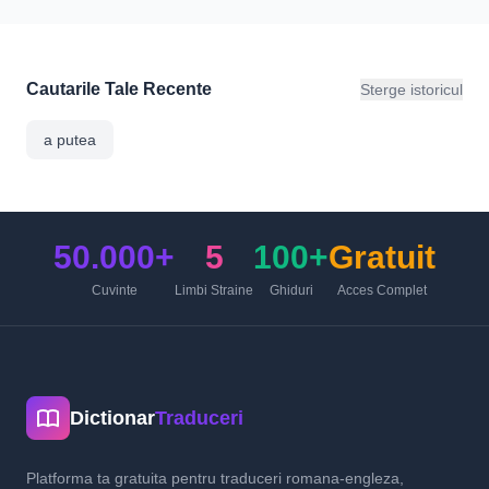
Cautarile Tale Recente
Sterge istoricul
a putea
50.000+
5
100+
Gratuit
Cuvinte
Limbi Straine
Ghiduri
Acces Complet
Dictionar
Traduceri
Platforma ta gratuita pentru traduceri romana-engleza,