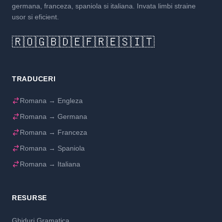
germana, franceza, spaniola si italiana. Invata limbi straine
usor si eficient.
🇷🇴
🇬🇧
🇩🇪
🇫🇷
🇪🇸
🇮🇹
TRADUCERI
Romana → Engleza
Romana → Germana
Romana → Franceza
Romana → Spaniola
Romana → Italiana
RESURSE
Ghiduri Gramatica