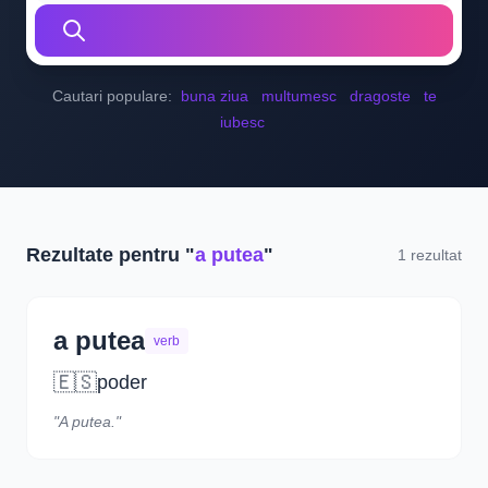
Cautari populare:
buna ziua
multumesc
dragoste
te
iubesc
Rezultate pentru "
a putea
"
1 rezultat
a putea
verb
🇪🇸
poder
"A putea."